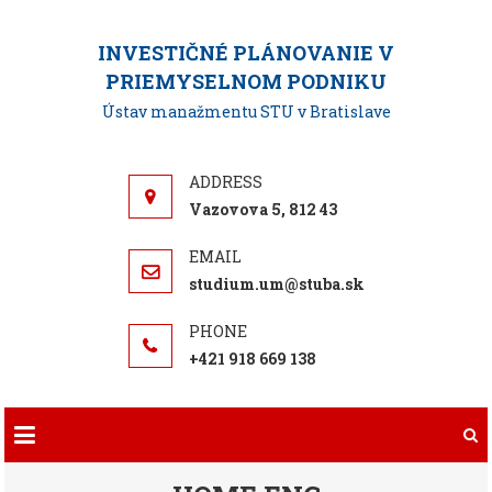
Skip
to
INVESTIČNÉ PLÁNOVANIE V
content
PRIEMYSELNOM PODNIKU
Ústav manažmentu STU v Bratislave
Vazovova 5, 812 43
studium.um@stuba.sk
+421 918 669 138