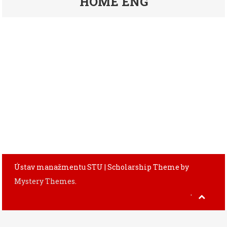
HOME ENG
Ústav manažmentu STU
|
Scholarship Theme by
Mystery Themes
.