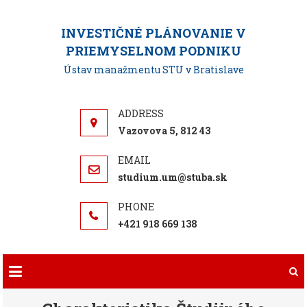
Skip
to
INVESTIČNÉ PLÁNOVANIE V
content
PRIEMYSELNOM PODNIKU
Ústav manažmentu STU v Bratislave
Vazovova 5, 812 43
studium.um@stuba.sk
+421 918 669 138