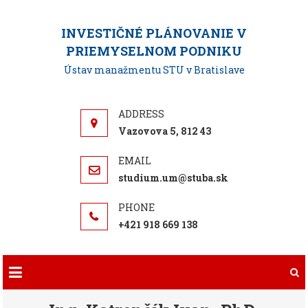
Skip
to
INVESTIČNÉ PLÁNOVANIE V
content
PRIEMYSELNOM PODNIKU
Ústav manažmentu STU v Bratislave
Vazovova 5, 812 43
studium.um@stuba.sk
+421 918 669 138