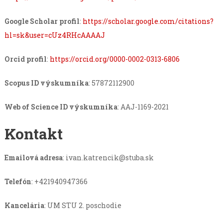
Google Scholar profil
:
https://scholar.google.com/citations?
hl=sk&user=cUz4RHcAAAAJ
Orcid profil
:
https://orcid.org/0000-0002-0313-6806
Scopus ID výskumníka
: 57872112900
Web of Science ID výskumníka
: AAJ-1169-2021
Kontakt
Emailová adresa
:
ivan.katrencik@stuba.sk
Telefón
: +421940947366
Kancelária
: UM STU 2. poschodie