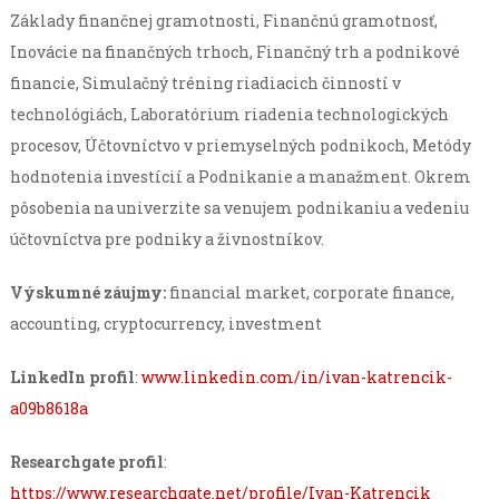
Základy finančnej gramotnosti, Finančnú gramotnosť,
Inovácie na finančných trhoch, Finančný trh a podnikové
financie, Simulačný tréning riadiacich činností v
technológiách, Laboratórium riadenia technologických
procesov, Účtovníctvo v priemyselných podnikoch, Metódy
hodnotenia investícií a Podnikanie a manažment. Okrem
pôsobenia na univerzite sa venujem podnikaniu a vedeniu
účtovníctva pre podniky a živnostníkov.
Výskumné záujmy:
financial market, corporate finance,
accounting, cryptocurrency, investment
LinkedIn profil
:
www.linkedin.com/in/ivan-katrencik-
a09b8618a
Researchgate profil
:
https://www.researchgate.net/profile/Ivan-Katrencik