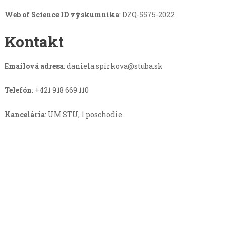
Web of Science ID výskumníka
: DZQ-5575-2022
Kontakt
Emailová adresa
:
daniela.spirkova@stuba.sk
Telefón
: +421 918 669 110
Kancelária
: UM STU, 1.poschodie