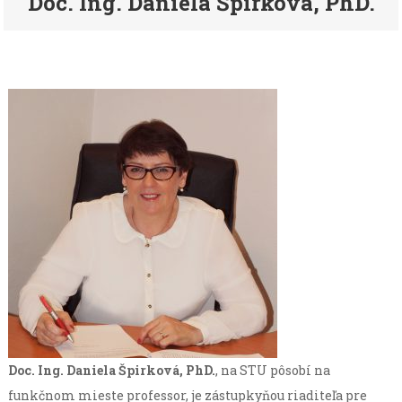
Doc. Ing. Daniela Špirková, PhD.
Doc. Ing. Daniela Špirková, PhD.
, na STU pôsobí na
funkčnom mieste professor, je zástupkyňou riaditeľa pre