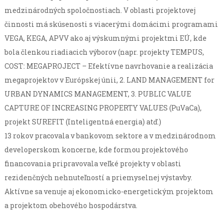
medzinárodných spoločnostiach. V oblasti projektovej
činnosti má skúsenosti s viacerými domácimi programami
VEGA, KEGA, APVV ako aj výskumnými projektmi EÚ, kde
bola členkou riadiacich výborov (napr. projekty TEMPUS,
COST: MEGAPROJECT – Efektívne navrhovanie a realizácia
megaprojektov v Európskej únii, 2. LAND MANAGEMENT for
URBAN DYNAMICS MANAGEMENT, 3. PUBLIC VALUE
CAPTURE OF INCREASING PROPERTY VALUES (PuVaCa),
projekt SUREFIT (Inteligentná energia) atď.)
13 rokov pracovala v bankovom sektore a v medzinárodnom
developerskom koncerne, kde formou projektového
financovania pripravovala veľké projekty v oblasti
rezidenčných nehnuteľností a priemyselnej výstavby.
Aktívne sa venuje aj ekonomicko-energetickým projektom
a projektom obehového hospodárstva.