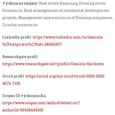
Výskumné záujmy:
Real estate financing, Housing sector
Economics, Risk management of residential development
projects, Management and econimics of Housing companies,
Circular economics
LinkedIn profil
:
https://www.linkedin.com/in/daniela-
%C5%A1pirkov%C3%A1-28006387/
Researchgate profil
:
https://www.researchgate.net/profile/Daniela-Spirkova
Orcid profil
:
https://orcid.org/my-orcid?orcid=0000-0002-
4676-7130
Scopus ID výskumníka
:
https://www.scopus.com/authid/detail.uri?
authorId=56928449200