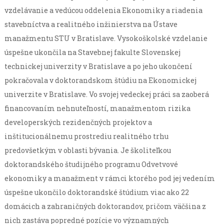
vzdelávanie a vedúcou oddelenia Ekonomiky a riadenia
stavebníctva a realitného inžinierstva na Ústave
manažmentu STU v Bratislave. Vysokoškolské vzdelanie
úspešne ukončila na Stavebnej fakulte Slovenskej
technickej univerzity v Bratislave a po jeho ukončení
pokračovala v doktorandskom štúdiu na Ekonomickej
univerzite v Bratislave. Vo svojej vedeckej práci sa zaoberá
financovaním nehnuteľností, manažmentom rizika
developerských rezidenčných projektov a
inštitucionálnemu prostrediu realitného trhu
predovšetkým v oblasti bývania. Je školiteľkou
doktorandského študijného programu Odvetvové
ekonomiky a manažment v rámci ktorého pod jej vedením
úspešne ukončilo doktorandské štúdium viac ako 22
domácich a zahraničných doktorandov, pričom väčšina z
nich zastáva popredné pozície vo významných