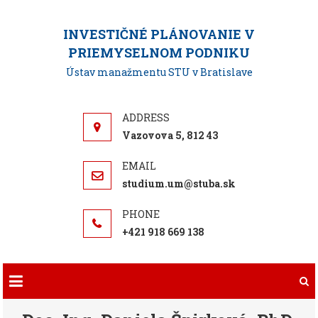
Skip
to
INVESTIČNÉ PLÁNOVANIE V
content
PRIEMYSELNOM PODNIKU
Ústav manažmentu STU v Bratislave
Vazovova 5, 812 43
studium.um@stuba.sk
+421 918 669 138