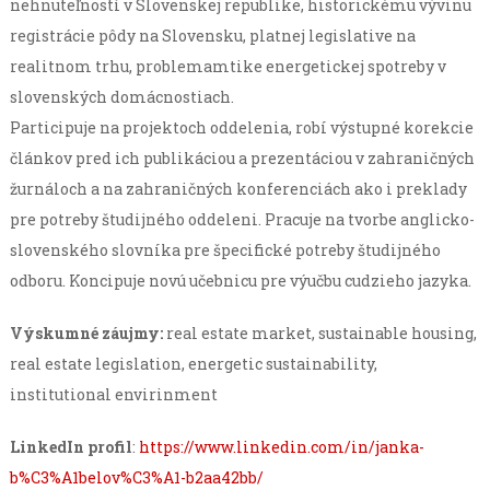
nehnuteľností v Slovenskej republike, historickému vývinu
registrácie pôdy na Slovensku, platnej legislative na
realitnom trhu, problemamtike energetickej spotreby v
slovenských domácnostiach.
Participuje na projektoch oddelenia, robí výstupné korekcie
článkov pred ich publikáciou a prezentáciou v zahraničných
žurnáloch a na zahraničných konferenciách ako i preklady
pre potreby študijného oddeleni. Pracuje na tvorbe anglicko-
slovenského slovníka pre špecifické potreby študijného
odboru. Koncipuje novú učebnicu pre výučbu cudzieho jazyka.
Výskumné záujmy:
real estate market, sustainable housing,
real estate legislation, energetic sustainability,
institutional envirinment
LinkedIn profil
:
https://www.linkedin.com/in/janka-
b%C3%A1belov%C3%A1-b2aa42bb/