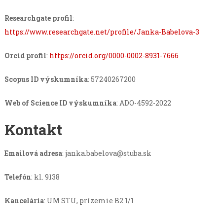
Researchgate profil
:
https://www.researchgate.net/profile/Janka-Babelova-3
Orcid profil
:
https://orcid.org/0000-0002-8931-7666
Scopus ID výskumníka
: 57240267200
Web of Science ID výskumníka
: ADO-4592-2022
Kontakt
Emailová adresa
:
janka.babelova@stuba.sk
Telefón
: kl. 9138
Kancelária
: UM STU, prízemie B2 1/1