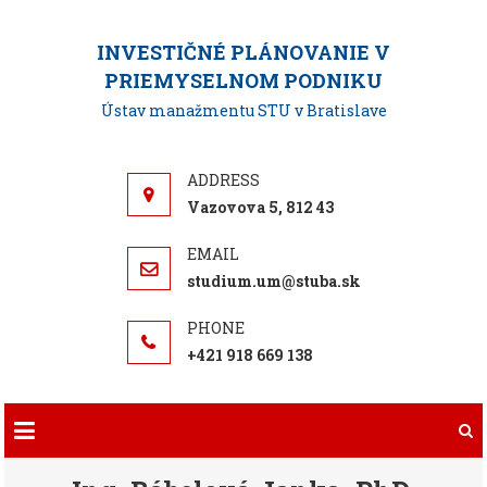
Skip
to
INVESTIČNÉ PLÁNOVANIE V
content
PRIEMYSELNOM PODNIKU
Ústav manažmentu STU v Bratislave
Vazovova 5, 812 43
studium.um@stuba.sk
+421 918 669 138