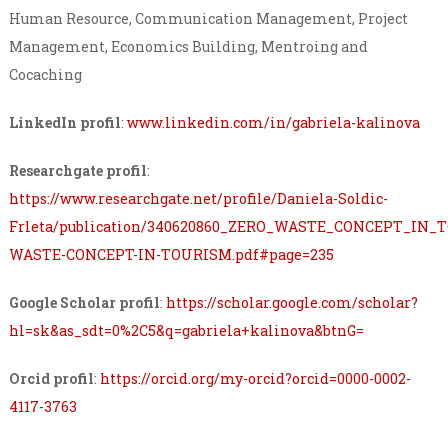
Human Resource, Communication Management, Project
Management, Economics Building, Mentroing and
Cocaching
LinkedIn profil
:
www.linkedin.com/in/gabriela-kalinova
Researchgate profil
:
https://www.researchgate.net/profile/Daniela-Soldic-
Frleta/publication/340620860_ZERO_WASTE_CONCEPT_IN_T
WASTE-CONCEPT-IN-TOURISM.pdf#page=235
Google Scholar profil
:
https://scholar.google.com/scholar?
hl=sk&as_sdt=0%2C5&q=gabriela+kalinova&btnG=
Orcid profil
:
https://orcid.org/my-orcid?orcid=0000-0002-
4117-3763