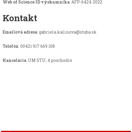
Web of Science ID výskumníka
: AFP-6424-2022
Kontakt
Emailová adresa
:
gabriela.kalinova@stuba.sk
Telefón
: 00421 917 669 108
Kancelária
: UM STU, 4.poschodie