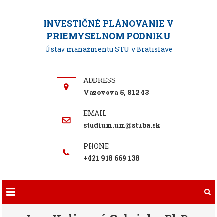
Skip
to
INVESTIČNÉ PLÁNOVANIE V
content
PRIEMYSELNOM PODNIKU
Ústav manažmentu STU v Bratislave
Vazovova 5, 812 43
studium.um@stuba.sk
+421 918 669 138