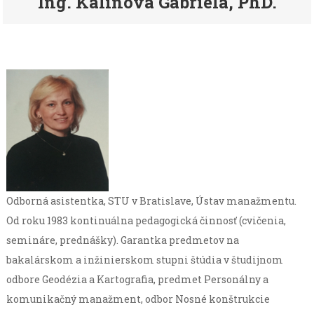
Ing. Kalinová Gabriela, PhD.
Odborná asistentka, STU v Bratislave, Ústav manažmentu.
Od roku 1983 kontinuálna pedagogická činnosť (cvičenia,
semináre, prednášky). Garantka predmetov na
bakalárskom a inžinierskom stupni štúdia v študijnom
odbore Geodézia a Kartografia, predmet Personálny a
komunikačný manažment, odbor Nosné konštrukcie