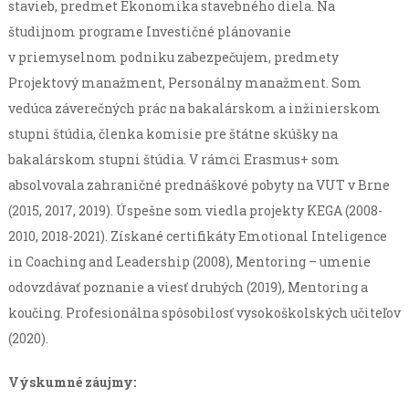
stavieb, predmet Ekonomika stavebného diela. Na
študijnom programe Investičné plánovanie
v priemyselnom podniku zabezpečujem, predmety
Projektový manažment, Personálny manažment. Som
vedúca záverečných prác na bakalárskom a inžinierskom
stupni štúdia, členka komisie pre štátne skúšky na
bakalárskom stupni štúdia. V rámci Erasmus+ som
absolvovala zahraničné prednáškové pobyty na VUT v Brne
(2015, 2017, 2019). Úspešne som viedla projekty KEGA (2008-
2010, 2018-2021). Získané certifikáty Emotional Inteligence
in Coaching and Leadership (2008), Mentoring – umenie
odovzdávať poznanie a viesť druhých (2019), Mentoring a
koučing. Profesionálna spôsobilosť vysokoškolských učiteľov
(2020).
Výskumné záujmy: