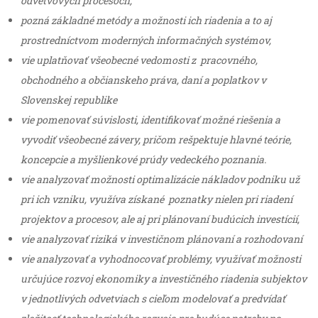
odvetvových procesoch,
pozná základné metódy a možnosti ich riadenia a to aj
prostredníctvom moderných informačných systémov,
vie uplatňovať všeobecné vedomosti z pracovného,
obchodného a občianskeho práva, daní a poplatkov v
Slovenskej republike
vie pomenovať súvislosti, identifikovať možné riešenia a
vyvodiť všeobecné závery, pričom rešpektuje hlavné teórie,
koncepcie a myšlienkové prúdy vedeckého poznania.
vie analyzovať možnosti optimalizácie nákladov podniku už
pri ich vzniku, využíva získané poznatky nielen pri riadení
projektov a procesov, ale aj pri plánovaní budúcich investícií,
vie analyzovať riziká v investičnom plánovaní a rozhodovaní
vie analyzovať a vyhodnocovať problémy, využívať možnosti
určujúce rozvoj ekonomiky a investičného riadenia subjektov
v jednotlivých odvetviach s cieľom modelovať a predvídať