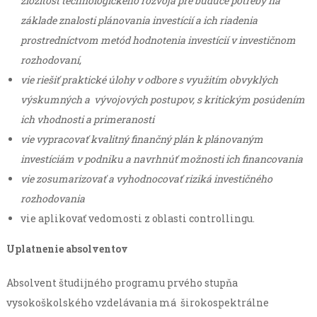
zložitosť technologického rozvoja pre budúce potreby na
základe znalosti plánovania investícií a ich riadenia
prostredníctvom metód hodnotenia investícií v investičnom
rozhodovaní,
vie riešiť praktické úlohy v odbore s využitím obvyklých
výskumných a vývojových postupov, s kritickým posúdením
ich vhodnosti a primeranosti
vie vypracovať kvalitný finančný plán k plánovaným
investíciám v podniku a navrhnúť možnosti ich financovania
vie zosumarizovať a vyhodnocovať riziká investičného
rozhodovania
vie aplikovať vedomosti z oblasti controllingu.
Uplatnenie absolventov
Absolvent študijného programu prvého stupňa
vysokoškolského vzdelávania má širokospektrálne