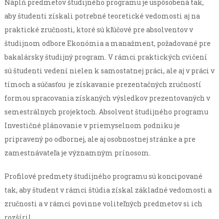
Náplň predmetov študijného programu je uspôsobená tak,
aby študenti získali potrebné teoretické vedomosti aj na
praktické zručnosti, ktoré sú kľúčové pre absolventov v
študijnom odbore Ekonómia a manažment, požadované pre
bakalársky študijný program. V rámci praktických cvičení
sú študenti vedení nielen k samostatnej práci, ale aj v práci v
tímoch a súčasťou je získavanie prezentačných zručností
formou spracovania získaných výsledkov prezentovaných v
semestrálnych projektoch. Absolvent študijného programu
Investičné plánovanie v priemyselnom podniku je
pripravený po odbornej, ale aj osobnostnej stránke a pre
zamestnávateľa je významným prínosom.
Profilové predmety študijného programu sú koncipované
tak, aby študent v rámci štúdia získal základné vedomosti a
zručnosti a v rámci povinne voliteľných predmetov si ich
rozšíril.