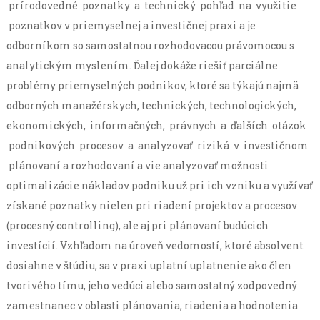
prírodovedné poznatky a technický pohľad na využitie
poznatkov v priemyselnej a investičnej praxi a je
odborníkom so samostatnou rozhodovacou právomocou s
analytickým myslením. Ďalej dokáže riešiť parciálne
problémy priemyselných podnikov, ktoré sa týkajú najmä
odborných manažérskych, technických, technologických,
ekonomických, informačných, právnych a ďalších otázok
podnikových procesov a analyzovať riziká v investičnom
plánovaní a rozhodovaní a vie analyzovať možnosti
optimalizácie nákladov podniku už pri ich vzniku a využívať
získané poznatky nielen pri riadení projektov a procesov
(procesný controlling), ale aj pri plánovaní budúcich
investícií. Vzhľadom na úroveň vedomostí, ktoré absolvent
dosiahne v štúdiu, sa v praxi uplatní uplatnenie ako člen
tvorivého tímu, jeho vedúci alebo samostatný zodpovedný
zamestnanec v oblasti plánovania, riadenia a hodnotenia