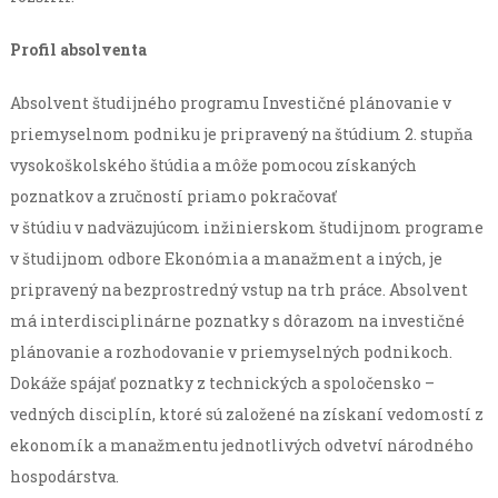
Profil absolventa
Absolvent študijného programu Investičné plánovanie v
priemyselnom podniku je pripravený na štúdium 2. stupňa
vysokoškolského štúdia a môže pomocou získaných
poznatkov a zručností priamo pokračovať
v štúdiu v nadväzujúcom inžinierskom študijnom programe
v študijnom odbore Ekonómia a manažment a iných, je
pripravený na bezprostredný vstup na trh práce. Absolvent
má interdisciplinárne poznatky s dôrazom na investičné
plánovanie a rozhodovanie v priemyselných podnikoch.
Dokáže spájať poznatky z technických a spoločensko –
vedných disciplín, ktoré sú založené na získaní vedomostí z
ekonomík a manažmentu jednotlivých odvetví národného
hospodárstva.