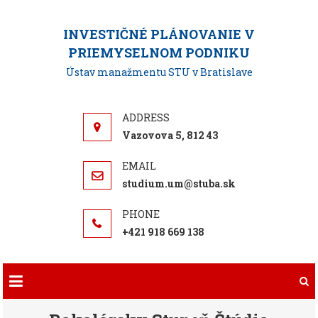
Skip
to
INVESTIČNÉ PLÁNOVANIE V
content
PRIEMYSELNOM PODNIKU
Ústav manažmentu STU v Bratislave
Vazovova 5, 812 43
studium.um@stuba.sk
+421 918 669 138