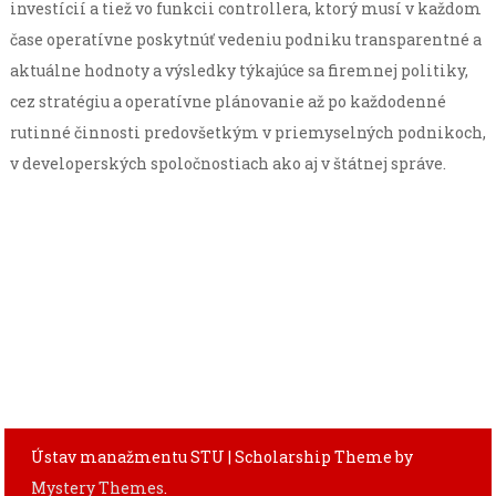
investícií a tiež vo funkcii controllera, ktorý musí v každom
čase operatívne poskytnúť vedeniu podniku transparentné a
aktuálne hodnoty a výsledky týkajúce sa firemnej politiky,
cez stratégiu a operatívne plánovanie až po každodenné
rutinné činnosti predovšetkým v priemyselných podnikoch,
v developerských spoločnostiach ako aj v štátnej správe.
Ústav manažmentu STU
|
Scholarship Theme by
Mystery Themes
.