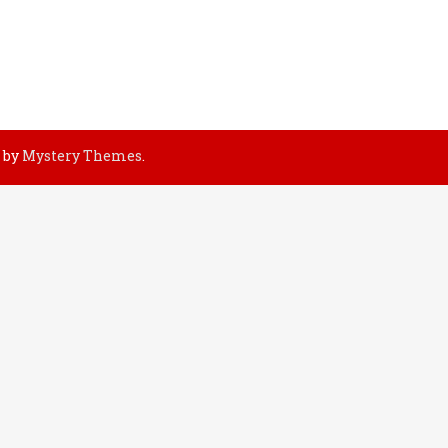
 by
Mystery Themes
.