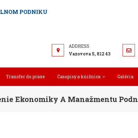
ELNOM PODNIKU
Vazovova 5, 812 43
Transfer do praxe
Časopisy a knižnica
Galéria
enie Ekonomiky A Manažmentu Podn