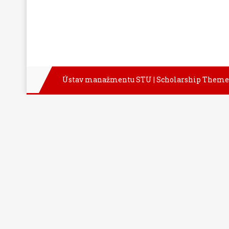
Ústav manažmentu STU
|
Scholarship Theme