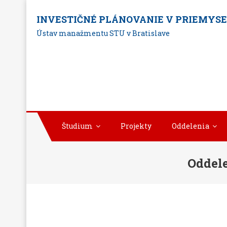
Skip
INVESTIČNÉ PLÁNOVANIE V PRIEMYS
to
Ústav manažmentu STU v Bratislave
content
Študium
Projekty
Oddelenia
Oddel