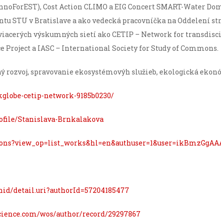
nnoForEST), Cost Action CLIMO a EIG Concert SMART-Water Doma
tu STU v Bratislave a ako vedecká pracovníčka na Oddelení s
u viacerých výskumných sietí ako CETIP – Network for transdisci
 Project a IASC – International Society for Study of Commons.
 rozvoj, spravovanie ekosystémovýh služieb, ekologická ekonó
kglobe-cetip-network-9185b0230/
rofile/Stanislava-Brnkalakova
tations?view_op=list_works&hl=en&authuser=1&user=ikBmzGgA
hid/detail.uri?authorId=57204185477
cience.com/wos/author/record/29297867