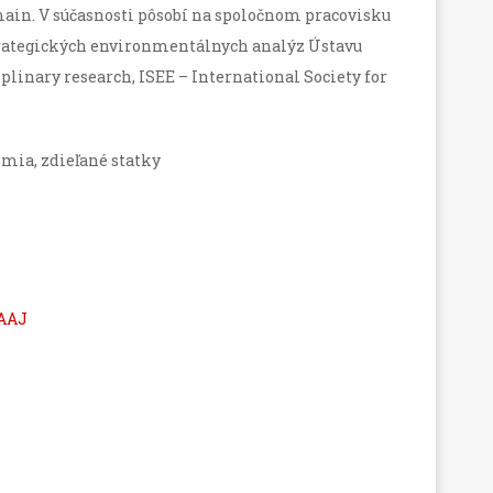
in. V súčasnosti pôsobí na spoločnom pracovisku
trategických environmentálnych analýz Ústavu
plinary research, ISEE – International Society for
mia, zdieľané statky
AAAJ