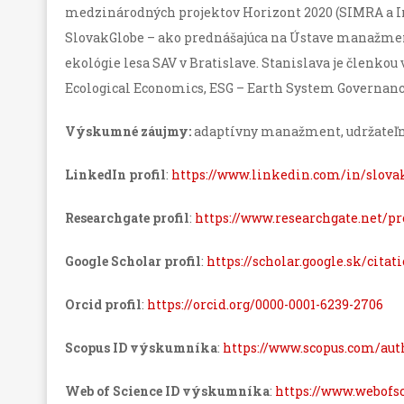
medzinárodných projektov Horizont 2020 (SIMRA a I
SlovakGlobe – ako prednášajúca na Ústave manažmen
ekológie lesa SAV v Bratislave. Stanislava je členko
Ecological Economics, ESG – Earth System Governance
Výskumné záujmy:
adaptívny manažment, udržateľný
LinkedIn profil
:
https://www.linkedin.com/in/slova
Researchgate profil
:
https://www.researchgate.net/p
Google Scholar profil
:
https://scholar.google.sk/ci
Orcid profil
:
https://orcid.org/0000-0001-6239-2706
Scopus ID výskumníka
:
https://www.scopus.com/aut
Web of Science ID výskumníka
:
https://www.webofs