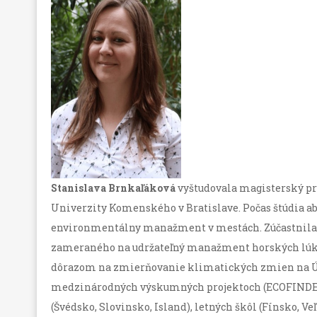
Stanislava Brnkaľáková
vyštudovala magisterský p
Univerzity Komenského v Bratislave. Počas štúdia
environmentálny manažment v mestách. Zúčastnila s
zameraného na udržateľný manažment horských lúk.
dôrazom na zmierňovanie klimatických zmien na Úst
medzinárodných výskumných projektoch (ECOFINDER
(Švédsko, Slovinsko, Island), letných škôl (Fínsko, 