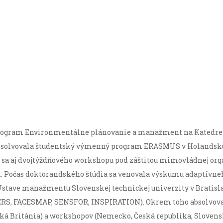
rogram Environmentálne plánovanie a manažment na Katedre k
 absolvovala študentský výmenný program ERASMUS v Holands
a aj dvojtýždňového workshopu pod záštitou mimovládnej orga
 Počas doktorandského štúdia sa venovala výskumu adaptívn
ave manažmentu Slovenskej technickej univerzity v Bratislav
S, FACESMAP, SENSFOR, INSPIRATION). Okrem toho absolvoval
Veľká Británia) a workshopov (Nemecko, Česká republika, Slovens