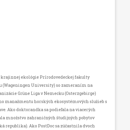
rajinnej ekológie Prírodovedeckej fakulty
ku (Wageningen University) so zameraním na
nizácie Grüne Liga v Nemecku (Osterzgebirge)
eho manažmentu horských ekosystémových služieb s
e. Ako doktorandka sa podieľala na viacerých
a množstvo zahraničných študijných pobytov
ká republika). Ako PostDoc sa zúčastnila dvoch