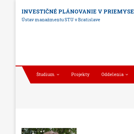
Skip
INVESTIČNÉ PLÁNOVANIE V PRIEMYS
to
Ústav manažmentu STU v Bratislave
content
Študium
Projekty
Oddelenia