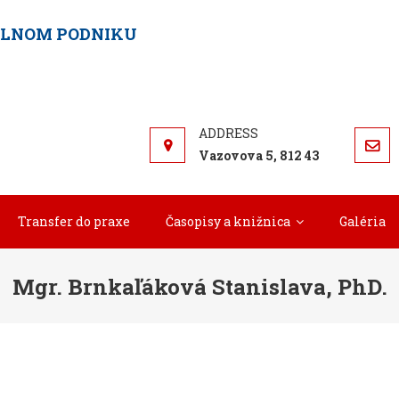
ELNOM PODNIKU
Vazovova 5, 812 43
Transfer do praxe
Časopisy a knižnica
Galéria
Mgr. Brnkaľáková Stanislava, PhD.