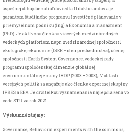
metodológiu vedeckej práce (doktorandský stupeň). K
úspešnej obhajobe zatiaľ doviedla 11 doktorandov a je
garantom študijného programu Investičné plánovanie v
priemyselnom podniku (Ing) a Ekonómia a manažment
(PhD). Je aktívnou členkou viacerých medzinárodných
vedeckých platforiem napr. medzinárodnej spoločnosti
ekologickej ekonómie (ISEE – člen predsedníctva), učenej
spoločnosti Earth System Governance, vedeckej rady
programu spoločenskej dimenzie globálnej
environmentálnej zmeny IHDP (2003 – 2008),. V oblasti
verejných politík sa angažuje ako členka expertnej skupiny
IPBES a EEA. Je držitelkou vyznamenania najlepšia žena vo
vede STU za rok 2021.
Výskumné záujmy:
Governance, Behavioral experiments with the commons,