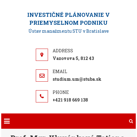
Skip
to
INVESTIČNÉ PLÁNOVANIE V
content
PRIEMYSELNOM PODNIKU
Ústav manažmentu STU v Bratislave
Vazovova 5, 812 43
studium.um@stuba.sk
+421 918 669 138