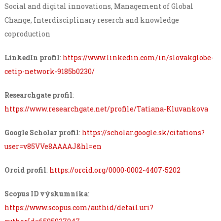
Social and digital innovations, Management of Global
Change, Interdisciplinary reserch and knowledge
coproduction
LinkedIn profil
:
https://www.linkedin.com/in/slovakglobe-
cetip-network-9185b0230/
Researchgate profil
:
https://www.researchgate.net/profile/Tatiana-Kluvankova
Google Scholar profil
:
https://scholar.google.sk/citations?
user=v85VVe8AAAAJ&hl=en
Orcid profil
:
https://orcid.org/0000-0002-4407-5202
Scopus ID výskumníka
:
https://www.scopus.com/authid/detail.uri?