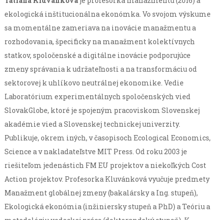
Tatiana Kluvánková
je profesorka manažmentu (2016) a
ekologická inštitucionálna ekonómka. Vo svojom výskume
sa momentálne zameriava na inovácie manažmentu a
rozhodovania, špecificky na manažment kolektívnych
statkov, spoločenské a digitálne inovácie podporujúce
zmeny správania k udržateľnosti a na transformáciu od
sektorovej k uhlíkovo neutrálnej ekonomike. Vedie
Laboratórium experimentálnych spoločenských vied
SlovakGlobe, ktoré je spojeným pracoviskom Slovenskej
akadémie vied a Slovenskej technickej univerzity.
Publikuje, okrem iných, v časopisoch Ecological Economics,
Science a v nakladateľstve MIT Press. Od roku 2003 je
riešiteľom jedenástich FM EU projektov a niekoľkých Cost
Action projektov. Profesorka Kluvánková vyučuje predmety
Manažment globálnej zmeny (bakalársky a Ing. stupeň),
Ekologická ekonómia (inžiniersky stupeň a PhD) a Teóriu a